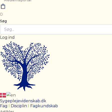
Medlemsportal
0
Søg
Log ind
Sygeplejevidenskab.dk
Fag
I
Disciplin
I
Fagkundskab
Artikler