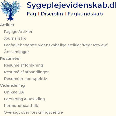
Gå
til
indholdet
Artikler
Faglige Artikler
Journalistik
Fagfællebedømte videnskabelige artikler ‘Peer Review’
Årssamlinger
Resuméer
Resumé af forskning
Resumé af afhandlinger
Resuméer i perspektiv
Videndeling
Unikke BA
Forskning & udvikling
hormonehealthdk
Oversigt over forskningscentre