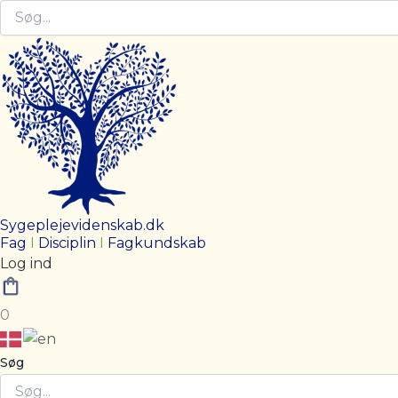
Sygeplejevidenskab.dk
Fag
I
Disciplin
I
Fagkundskab
Log ind
0
Søg