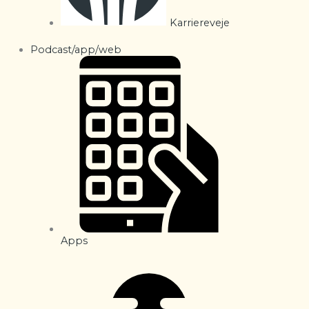
Karriereveje
Podcast/app/web
Apps