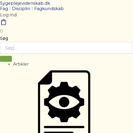
Sygeplejevidenskab.dk
Fag
I
Disciplin
I
Fagkundskab
Log ind
0
Søg
Artikler