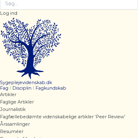
Log ind
Sygeplejevidenskab.dk
Fag
I
Disciplin
I
Fagkundskab
Artikler
Faglige Artikler
Journalistik
Fagfællebedømte videnskabelige artikler ‘Peer Review’
Årssamlinger
Resuméer