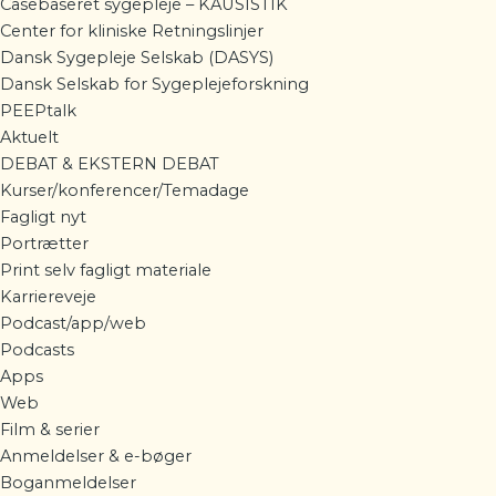
Casebaseret sygepleje – KAUSISTIK
Center for kliniske Retningslinjer
Dansk Sygepleje Selskab (DASYS)
Dansk Selskab for Sygeplejeforskning
PEEPtalk
Aktuelt
DEBAT & EKSTERN DEBAT
Kurser/konferencer/Temadage
Fagligt nyt
Portrætter
Print selv fagligt materiale
Karriereveje
Podcast/app/web
Podcasts
Apps
Web
Film & serier
Anmeldelser & e-bøger
Boganmeldelser