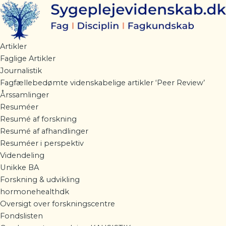
Gå
til
indholdet
Artikler
Faglige Artikler
Journalistik
Fagfællebedømte videnskabelige artikler ‘Peer Review’
Årssamlinger
Resuméer
Resumé af forskning
Resumé af afhandlinger
Resuméer i perspektiv
Videndeling
Unikke BA
Forskning & udvikling
hormonehealthdk
Oversigt over forskningscentre
Fondslisten