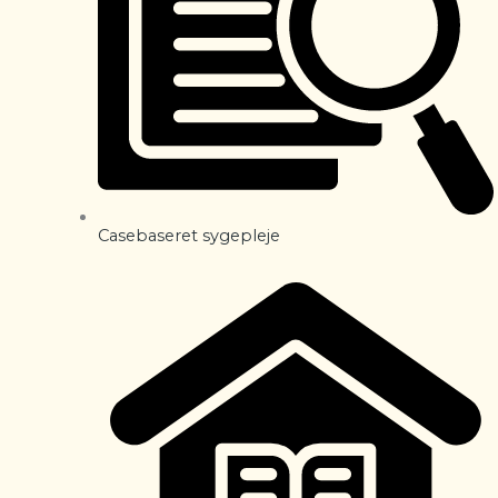
Casebaseret sygepleje