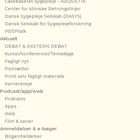
Casebaseret sygepleje – KAUSISTIK
Center for kliniske Retningslinjer
Dansk Sygepleje Selskab (DASYS)
Dansk Selskab for Sygeplejeforskning
PEEPtalk
Aktuelt
DEBAT & EKSTERN DEBAT
Kurser/konferencer/Temadage
Fagligt nyt
Portrætter
Print selv fagligt materiale
Karriereveje
Podcast/app/web
Podcasts
Apps
Web
Film & serier
Anmeldelser & e-bøger
Boganmeldelser