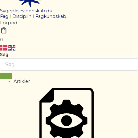
Sygeplejevidenskab.dk
Fag
I
Disciplin
I
Fagkundskab
Log ind
0
Søg
Artikler