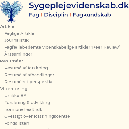
Gå
til
indholdet
Artikler
Faglige Artikler
Journalistik
Fagfællebedømte videnskabelige artikler ‘Peer Review’
Årssamlinger
Resuméer
Resumé af forskning
Resumé af afhandlinger
Resuméer i perspektiv
Videndeling
Unikke BA
Forskning & udvikling
hormonehealthdk
Oversigt over forskningscentre
Fondslisten