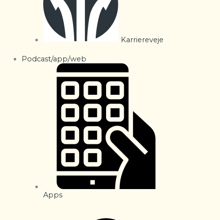
Karriereveje
Podcast/app/web
Apps