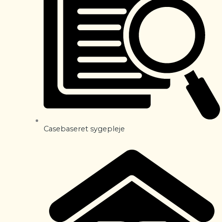
Casebaseret sygepleje