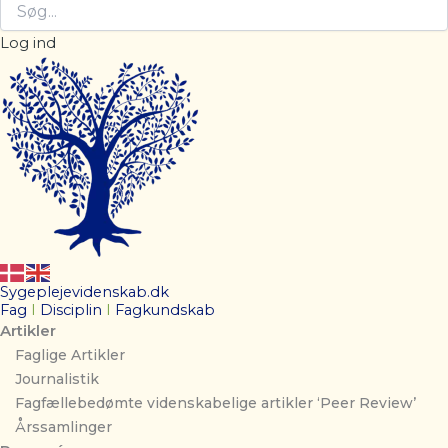
Log ind
Sygeplejevidenskab.dk
Fag
I
Disciplin
I
Fagkundskab
Artikler
Faglige Artikler
Journalistik
Fagfællebedømte videnskabelige artikler ‘Peer Review’
Årssamlinger