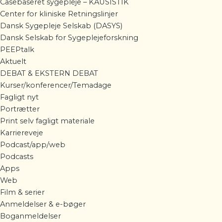
Casebaseret sygepleje – KAUSISTIK
Center for kliniske Retningslinjer
Dansk Sygepleje Selskab (DASYS)
Dansk Selskab for Sygeplejeforskning
PEEPtalk
Aktuelt
DEBAT & EKSTERN DEBAT
Kurser/konferencer/Temadage
Fagligt nyt
Portrætter
Print selv fagligt materiale
Karriereveje
Podcast/app/web
Podcasts
Apps
Web
Film & serier
Anmeldelser & e-bøger
Boganmeldelser