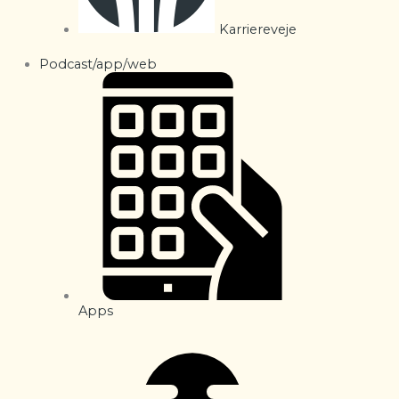
Karriereveje
Podcast/app/web
Apps