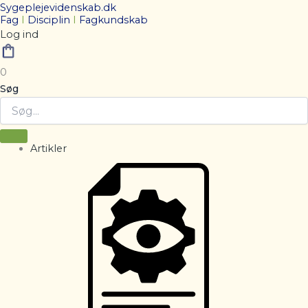
Sygeplejevidenskab.dk
Fag
I
Disciplin
I
Fagkundskab
Log ind
0
Søg
Artikler