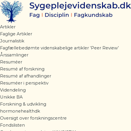
Gå
til
indholdet
Artikler
Faglige Artikler
Journalistik
Fagfællebedømte videnskabelige artikler ‘Peer Review’
Årssamlinger
Resuméer
Resumé af forskning
Resumé af afhandlinger
Resuméer i perspektiv
Videndeling
Unikke BA
Forskning & udvikling
hormonehealthdk
Oversigt over forskningscentre
Fondslisten