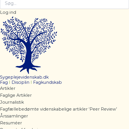
Log ind
Sygeplejevidenskab.dk
Fag
I
Disciplin
I
Fagkundskab
Artikler
Faglige Artikler
Journalistik
Fagfællebedømte videnskabelige artikler ‘Peer Review’
Årssamlinger
Resuméer