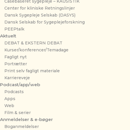
Casebaseret sygepleje – KAUSISTIK
Center for kliniske Retningslinjer
Dansk Sygepleje Selskab (DASYS)
Dansk Selskab for Sygeplejeforskning
PEEPtalk
Aktuelt
DEBAT & EKSTERN DEBAT
Kurser/konferencer/Temadage
Fagligt nyt
Portrætter
Print selv fagligt materiale
Karriereveje
Podcast/app/web
Podcasts
Apps
Web
Film & serier
Anmeldelser & e-bøger
Boganmeldelser