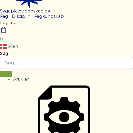
Sygeplejevidenskab.dk
Fag
I
Disciplin
I
Fagkundskab
Log ind
0
Søg
Artikler