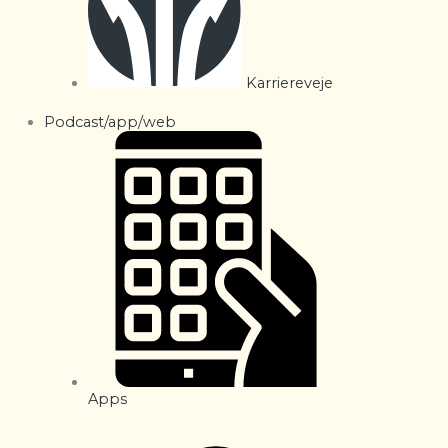
Karriereveje
Podcast/app/web
Apps