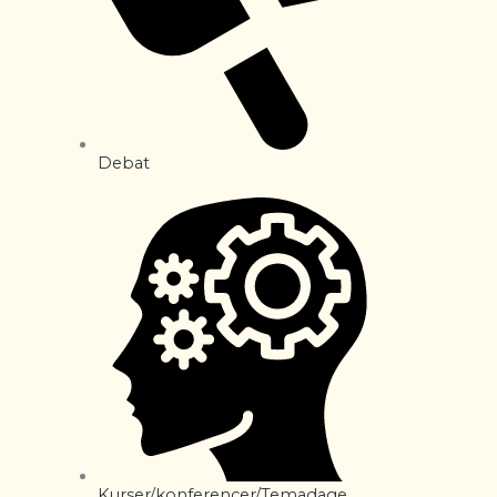
Debat
Kurser/konferencer/Temadage