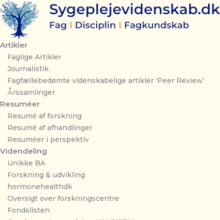
Gå
til
indholdet
Artikler
Faglige Artikler
Journalistik
Fagfællebedømte videnskabelige artikler ‘Peer Review’
Årssamlinger
Resuméer
Resumé af forskning
Resumé af afhandlinger
Resuméer i perspektiv
Videndeling
Unikke BA
Forskning & udvikling
hormonehealthdk
Oversigt over forskningscentre
Fondslisten