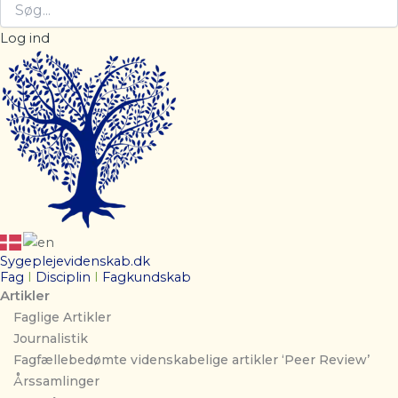
Log ind
Sygeplejevidenskab.dk
Fag
I
Disciplin
I
Fagkundskab
Artikler
Faglige Artikler
Journalistik
Fagfællebedømte videnskabelige artikler ‘Peer Review’
Årssamlinger