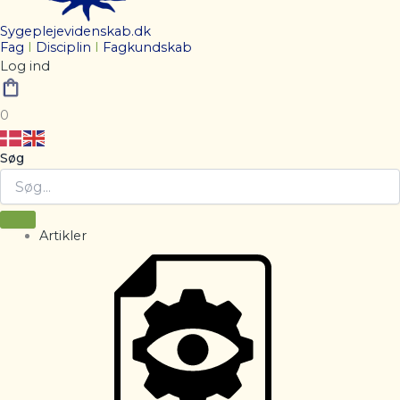
Sygeplejevidenskab.dk
Fag
I
Disciplin
I
Fagkundskab
Log ind
0
Søg
Artikler