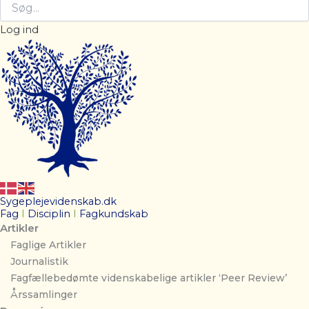
Log ind
Sygeplejevidenskab.dk
Fag
I
Disciplin
I
Fagkundskab
Artikler
Faglige Artikler
Journalistik
Fagfællebedømte videnskabelige artikler ‘Peer Review’
Årssamlinger