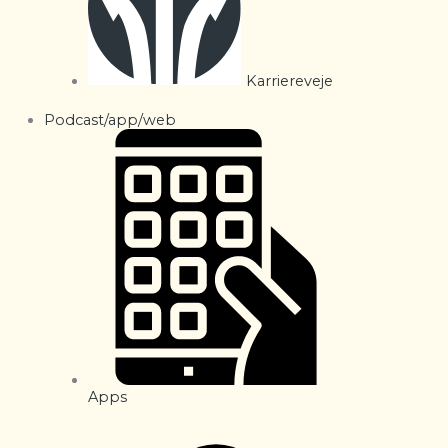
Karriereveje
Podcast/app/web
Apps