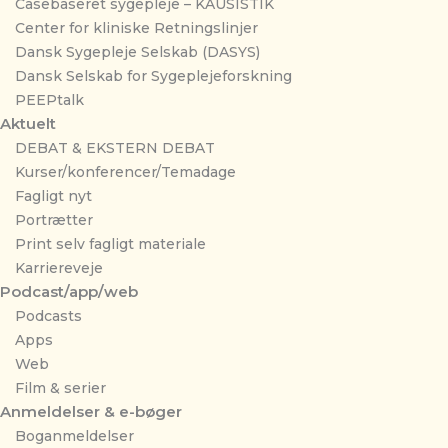
Casebaseret sygepleje – KAUSISTIK
Center for kliniske Retningslinjer
Dansk Sygepleje Selskab (DASYS)
Dansk Selskab for Sygeplejeforskning
PEEPtalk
Aktuelt
DEBAT & EKSTERN DEBAT
Kurser/konferencer/Temadage
Fagligt nyt
Portrætter
Print selv fagligt materiale
Karriereveje
Podcast/app/web
Podcasts
Apps
Web
Film & serier
Anmeldelser & e-bøger
Boganmeldelser