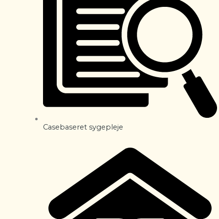
Casebaseret sygepleje