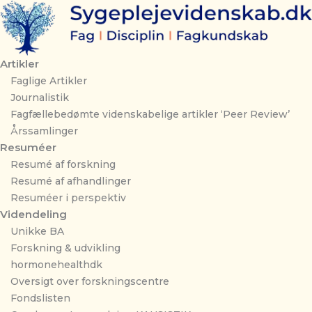
Gå
til
indholdet
Artikler
Faglige Artikler
Journalistik
Fagfællebedømte videnskabelige artikler ‘Peer Review’
Årssamlinger
Resuméer
Resumé af forskning
Resumé af afhandlinger
Resuméer i perspektiv
Videndeling
Unikke BA
Forskning & udvikling
hormonehealthdk
Oversigt over forskningscentre
Fondslisten