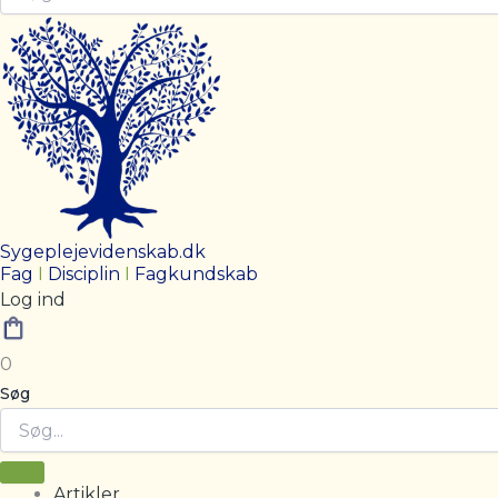
Sygeplejevidenskab.dk
Fag
I
Disciplin
I
Fagkundskab
Log ind
0
Søg
Artikler