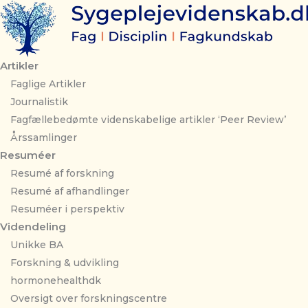
Gå
til
indholdet
Artikler
Faglige Artikler
Journalistik
Fagfællebedømte videnskabelige artikler ‘Peer Review’
Årssamlinger
Resuméer
Resumé af forskning
Resumé af afhandlinger
Resuméer i perspektiv
Videndeling
Unikke BA
Forskning & udvikling
hormonehealthdk
Oversigt over forskningscentre