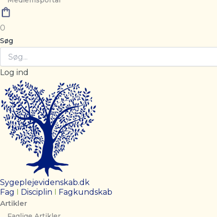
Medlemsportal
0
Søg
Log ind
Sygeplejevidenskab.dk
Fag
I
Disciplin
I
Fagkundskab
Artikler
Faglige Artikler