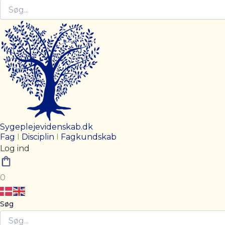
Sygeplejevidenskab.dk
Fag
I
Disciplin
I
Fagkundskab
Log ind
0
Søg