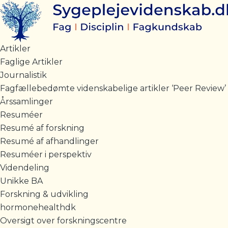
Gå
til
indholdet
Artikler
Faglige Artikler
Journalistik
Fagfællebedømte videnskabelige artikler ‘Peer Review’
Årssamlinger
Resuméer
Resumé af forskning
Resumé af afhandlinger
Resuméer i perspektiv
Videndeling
Unikke BA
Forskning & udvikling
hormonehealthdk
Oversigt over forskningscentre