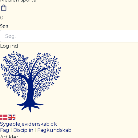
0
Søg
Log ind
Sygeplejevidenskab.dk
Fag
I
Disciplin
I
Fagkundskab
Artikler