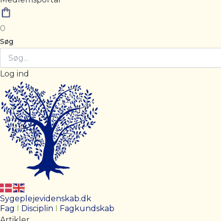
0
Søg
Log ind
Sygeplejevidenskab.dk
Fag
I
Disciplin
I
Fagkundskab
Artikler