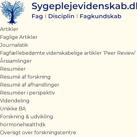
Gå
til
indholdet
Artikler
Faglige Artikler
Journalistik
Fagfællebedømte videnskabelige artikler ‘Peer Review’
Årssamlinger
Resuméer
Resumé af forskning
Resumé af afhandlinger
Resuméer i perspektiv
Videndeling
Unikke BA
Forskning & udvikling
hormonehealthdk
Oversigt over forskningscentre