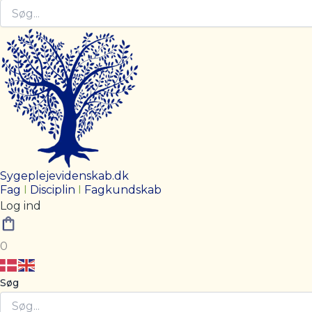
Sygeplejevidenskab.dk
Fag
I
Disciplin
I
Fagkundskab
Log ind
0
Søg