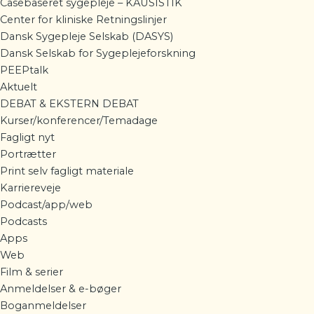
Casebaseret sygepleje – KAUSISTIK
Center for kliniske Retningslinjer
Dansk Sygepleje Selskab (DASYS)
Dansk Selskab for Sygeplejeforskning
PEEPtalk
Aktuelt
DEBAT & EKSTERN DEBAT
Kurser/konferencer/Temadage
Fagligt nyt
Portrætter
Print selv fagligt materiale
Karriereveje
Podcast/app/web
Podcasts
Apps
Web
Film & serier
Anmeldelser & e-bøger
Boganmeldelser