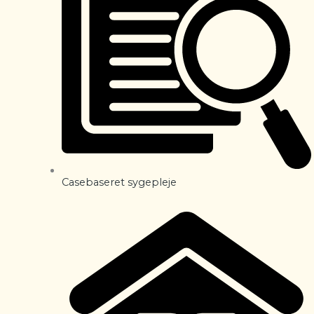
Casebaseret sygepleje