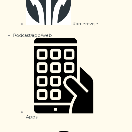
Karriereveje
Podcast/app/web
Apps