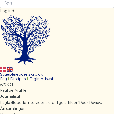
Log ind
Sygeplejevidenskab.dk
Fag
I
Disciplin
I
Fagkundskab
Artikler
Faglige Artikler
Journalistik
Fagfællebedømte videnskabelige artikler ‘Peer Review’
Årssamlinger