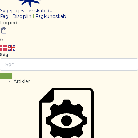
Sygeplejevidenskab.dk
Fag
I
Disciplin
I
Fagkundskab
Log ind
0
Søg
Artikler