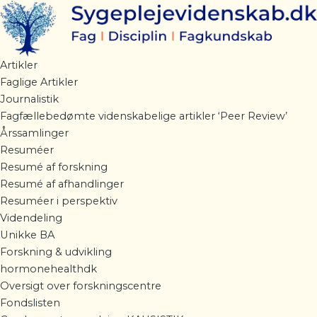
Gå
til
indholdet
Artikler
Faglige Artikler
Journalistik
Fagfællebedømte videnskabelige artikler ‘Peer Review’
Årssamlinger
Resuméer
Resumé af forskning
Resumé af afhandlinger
Resuméer i perspektiv
Videndeling
Unikke BA
Forskning & udvikling
hormonehealthdk
Oversigt over forskningscentre
Fondslisten