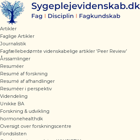
Gå
til
indholdet
Artikler
Faglige Artikler
Journalistik
Fagfællebedømte videnskabelige artikler ‘Peer Review’
Årssamlinger
Resuméer
Resumé af forskning
Resumé af afhandlinger
Resuméer i perspektiv
Videndeling
Unikke BA
Forskning & udvikling
hormonehealthdk
Oversigt over forskningscentre
Fondslisten