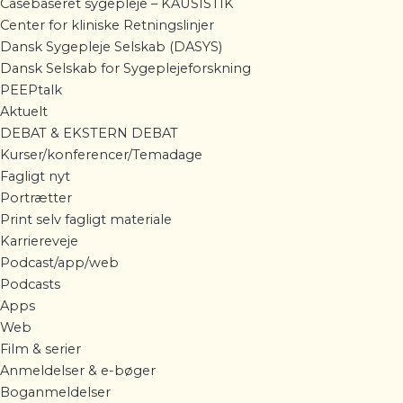
Casebaseret sygepleje – KAUSISTIK
Center for kliniske Retningslinjer
Dansk Sygepleje Selskab (DASYS)
Dansk Selskab for Sygeplejeforskning
PEEPtalk
Aktuelt
DEBAT & EKSTERN DEBAT
Kurser/konferencer/Temadage
Fagligt nyt
Portrætter
Print selv fagligt materiale
Karriereveje
Podcast/app/web
Podcasts
Apps
Web
Film & serier
Anmeldelser & e-bøger
Boganmeldelser