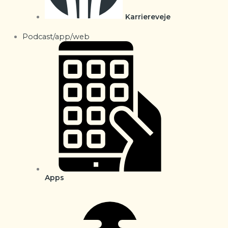
Karriereveje
Podcast/app/web
Apps