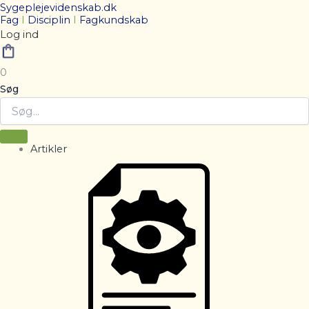
Sygeplejevidenskab.dk
Fag
I
Disciplin
I
Fagkundskab
Log ind
0
Søg
Artikler