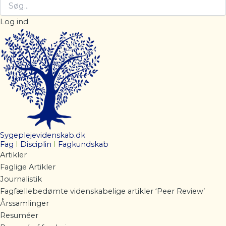
Log ind
Sygeplejevidenskab.dk
Fag
I
Disciplin
I
Fagkundskab
Artikler
Faglige Artikler
Journalistik
Fagfællebedømte videnskabelige artikler ‘Peer Review’
Årssamlinger
Resuméer