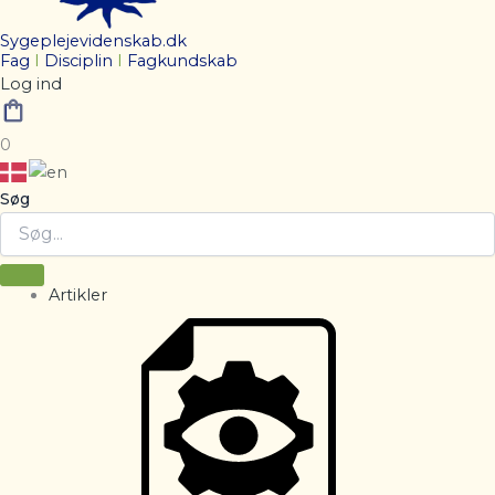
Sygeplejevidenskab.dk
Fag
I
Disciplin
I
Fagkundskab
Log ind
0
Søg
Artikler