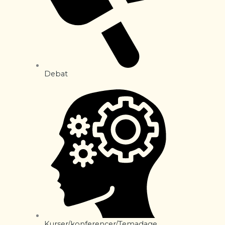
Debat
Kurser/konferencer/Temadage