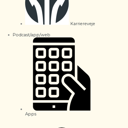
Karriereveje
Podcast/app/web
Apps