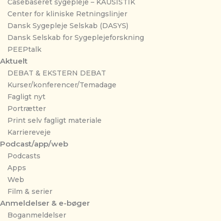
Casebaseret sygepleje – KAUSISTIK
Center for kliniske Retningslinjer
Dansk Sygepleje Selskab (DASYS)
Dansk Selskab for Sygeplejeforskning
PEEPtalk
Aktuelt
DEBAT & EKSTERN DEBAT
Kurser/konferencer/Temadage
Fagligt nyt
Portrætter
Print selv fagligt materiale
Karriereveje
Podcast/app/web
Podcasts
Apps
Web
Film & serier
Anmeldelser & e-bøger
Boganmeldelser