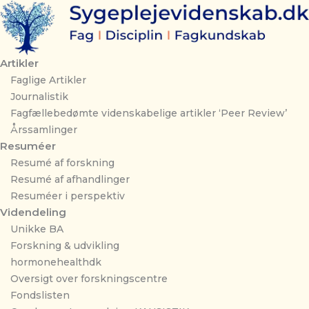
Gå
til
indholdet
Artikler
Faglige Artikler
Journalistik
Fagfællebedømte videnskabelige artikler ‘Peer Review’
Årssamlinger
Resuméer
Resumé af forskning
Resumé af afhandlinger
Resuméer i perspektiv
Videndeling
Unikke BA
Forskning & udvikling
hormonehealthdk
Oversigt over forskningscentre
Fondslisten