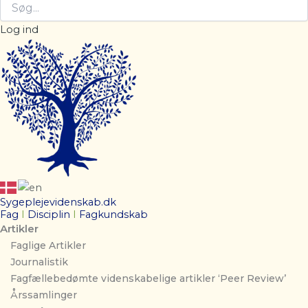
Log ind
Sygeplejevidenskab.dk
Fag
I
Disciplin
I
Fagkundskab
Artikler
Faglige Artikler
Journalistik
Fagfællebedømte videnskabelige artikler ‘Peer Review’
Årssamlinger