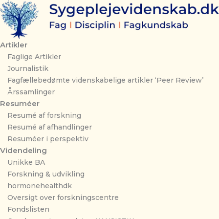
Gå
til
indholdet
Artikler
Faglige Artikler
Journalistik
Fagfællebedømte videnskabelige artikler ‘Peer Review’
Årssamlinger
Resuméer
Resumé af forskning
Resumé af afhandlinger
Resuméer i perspektiv
Videndeling
Unikke BA
Forskning & udvikling
hormonehealthdk
Oversigt over forskningscentre
Fondslisten