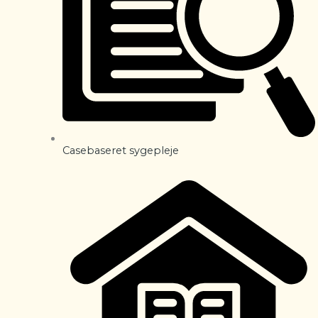
Casebaseret sygepleje