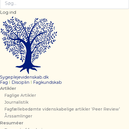
Log ind
Sygeplejevidenskab.dk
Fag
I
Disciplin
I
Fagkundskab
Artikler
Faglige Artikler
Journalistik
Fagfællebedømte videnskabelige artikler ‘Peer Review’
Årssamlinger
Resuméer