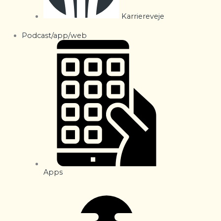
Karriereveje
Podcast/app/web
Apps