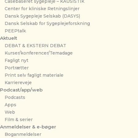
Casebaseret sygepleje – KAUSISTIK
Center for kliniske Retningslinjer
Dansk Sygepleje Selskab (DASYS)
Dansk Selskab for Sygeplejeforskning
PEEPtalk
Aktuelt
DEBAT & EKSTERN DEBAT
Kurser/konferencer/Temadage
Fagligt nyt
Portrætter
Print selv fagligt materiale
Karriereveje
Podcast/app/web
Podcasts
Apps
Web
Film & serier
Anmeldelser & e-bøger
Boganmeldelser