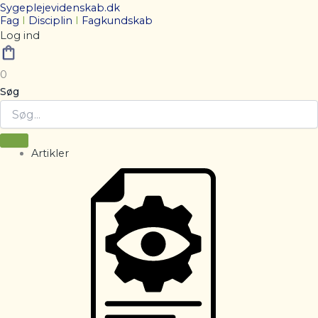
Sygeplejevidenskab.dk
Fag
I
Disciplin
I
Fagkundskab
Log ind
0
Søg
Artikler